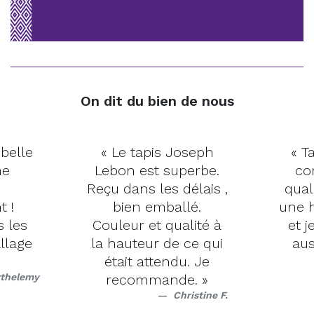
On dit du bien de nous
 belle
« Le tapis Joseph
« Ta
me
Lebon est superbe.
co
Reçu dans les délais ,
qual
t !
bien emballé.
une h
s les
Couleur et qualité à
et j
llage
la hauteur de ce qui
aus
était attendu. Je
rthelemy
recommande. »
Christine F.