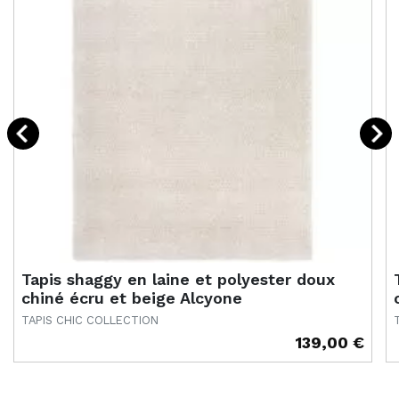
Tapis shaggy en laine et polyester doux
chiné écru et beige Alcyone
TAPIS CHIC COLLECTION
139,00 €
Prix
P