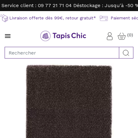
Service client : 09 77 21 71 04
Déstockage : Jusqu'à -50 
Livraison offerte dès 99€, retour gratuit*
Paiement sécu
(0)

Connexion
Rec