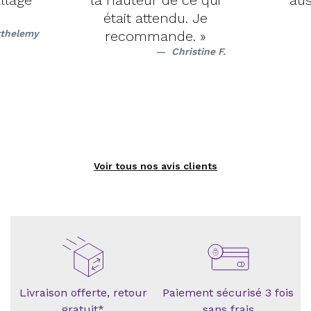
llage
la hauteur de ce qui
aus
était attendu. Je
rthelemy
recommande. »
Christine F.
Voir tous nos avis clients
Livraison offerte, retour
Paiement sécurisé 3 fois
gratuit*
sans frais