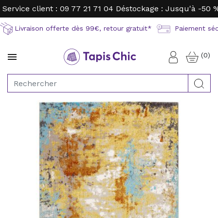
Service client : 09 77 21 71 04
Déstockage : Jusqu'à -50 
Livraison offerte dès 99€, retour gratuit*
Paiement sécu
(0)

Connexion
Rec