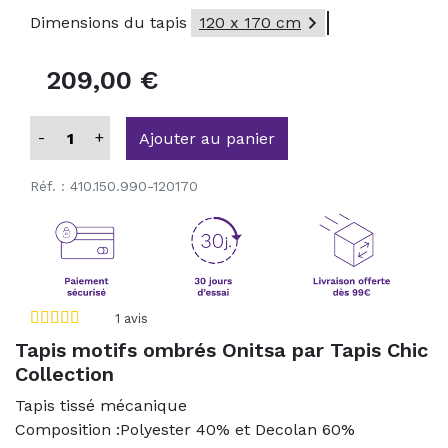

Dimensions du tapis
120 x 170 cm
209,00 €
-
+
Ajouter au panier
Réf. :
410.150.990-120170
1
avis
Tapis motifs ombrés Onitsa par Tapis Chic
Collection
Tapis tissé mécanique
Composition :Polyester 40% et Decolan 60%