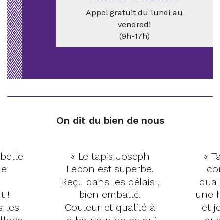
Appel gratuit du lundi au
vendredi
(9h-17h)
On dit du bien de nous
 belle
« Le tapis Joseph
« Ta
me
Lebon est superbe.
co
Reçu dans les délais ,
qual
t !
bien emballé.
une h
s les
Couleur et qualité à
et j