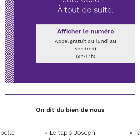
À tout de suite.
Afficher le numéro
Appel gratuit du lundi au
vendredi
(9h-17h)
On dit du bien de nous
belle
« Le tapis Joseph
« Ta