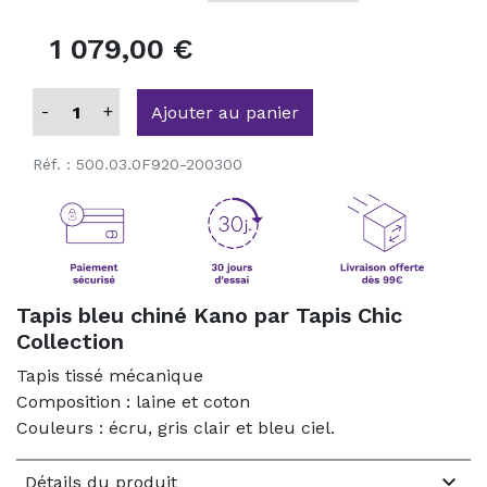
1 079,00 €
-
+
Ajouter au panier
Réf. :
500.03.0F920-200300
Tapis bleu chiné Kano par Tapis Chic
Collection
Tapis tissé mécanique
Composition : laine et coton
Couleurs : écru, gris clair et bleu ciel.

Détails du produit