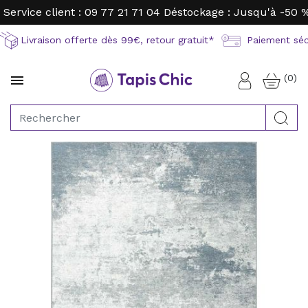
Service client : 09 77 21 71 04
Déstockage : Jusqu'à -50 
Livraison offerte dès 99€, retour gratuit*
Paiement sécu
(0)

Connexion
Rec