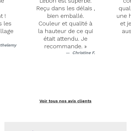
me
Lebon est superbe.
cor
Reçu dans les délais ,
quali
 !
bien emballé.
une h
 les
Couleur et qualité à
et j
llage
la hauteur de ce qui
auss
était attendu. Je
thelemy
recommande. »
Christine F.
Voir tous nos avis clients