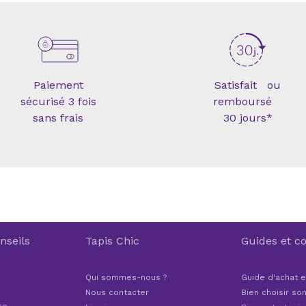
Paiement
Satisfait ou
sécurisé 3 fois
remboursé
sans frais
30 jours*
nseils
Tapis Chic
Guides et co
Qui sommes-nous ?
Guide d'achat e
Nous contacter
Bien choisir son
ro