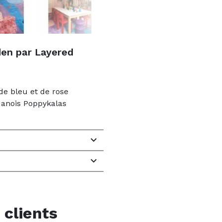
den par Layered
de bleu et de rose
 danois Poppykalas


 clients