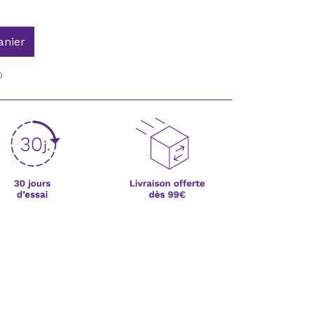
anier
0