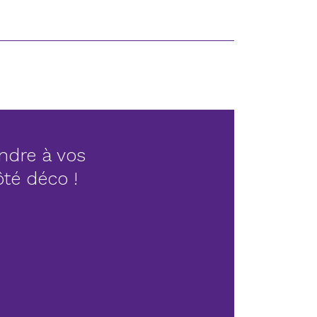
ndre à vos
côté déco !