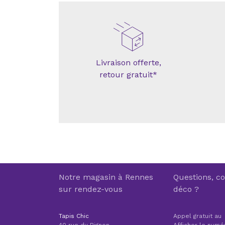
Livraison offerte,
retour gratuit*
Notre magasin à Rennes
Questions, co
sur rendez-vous
déco ?
Tapis Chic
Appel gratuit au
40 rue du Bignon
Afficher le numé