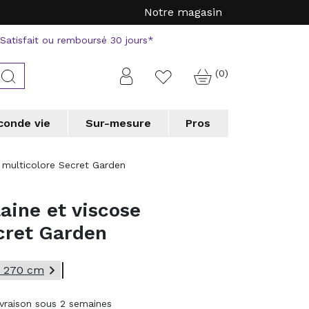
Notre magasin
Satisfait ou remboursé 30 jours*
(0)
Connexion
Rechercher
Favorite
conde vie
Sur-mesure
Pros
a
a
Tapis forme originale
Tapis forme originale
Vorwerk
Vorwerk
e multicolore Secret Garden
erson
erson
WECONhome
WECONhome
a
a
Wedgwood
Wedgwood
laine et viscose
 chic collection
 chic collection
e couloir
e couloir
Tapis de cuisine
Tapis de cuisine
cret Garden
 professionnels
 professionnels

x 270 cm
ivraison sous 2 semaines