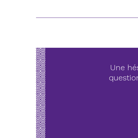
Une hés
questio