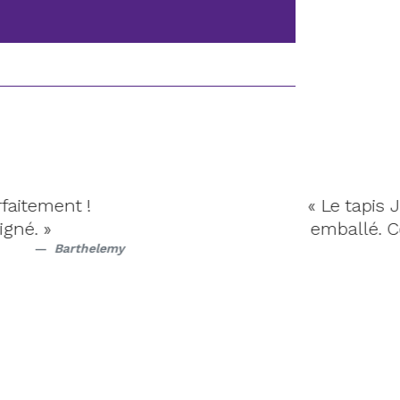
ent !
« Le tapis Joseph
emballé. Couleur 
Barthelemy