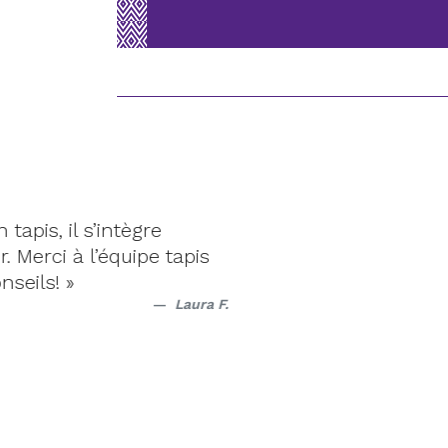
il s’intègre
« Ta
 à l’équipe tapis
 »
Laura F.