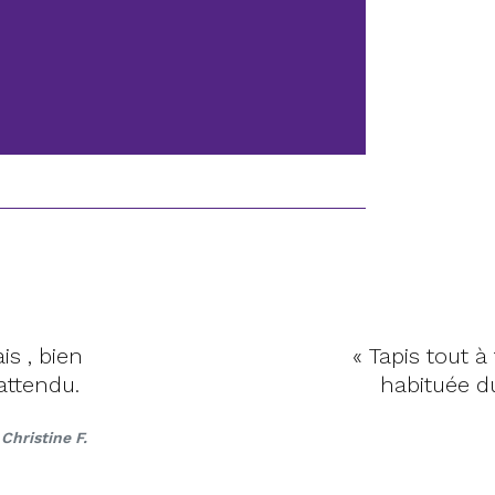
is , bien
« Tapis tout à
attendu.
habituée du 
Christine F.