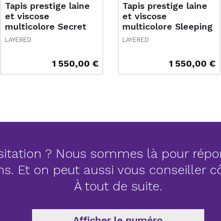
Tapis prestige laine
Tapis prestige laine
et viscose
et viscose
multicolore Secret
multicolore Sleeping
Garden
Flower
LAYERED
LAYERED
1 550,00 €
1 550,00 €
Prix
Prix
itation ? Nous sommes là pour répo
ns. Et on peut aussi vous conseiller 
À tout de suite.
Afficher le numéro