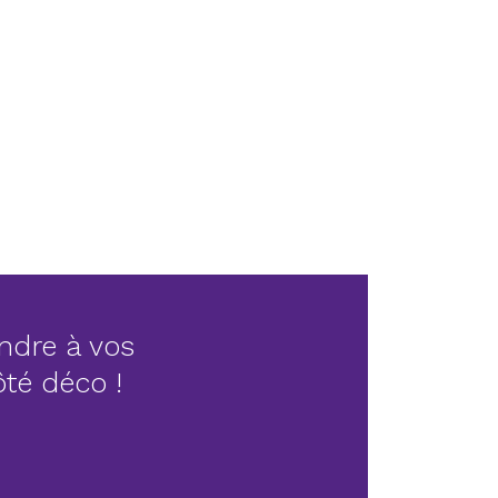
ndre à vos
côté déco !