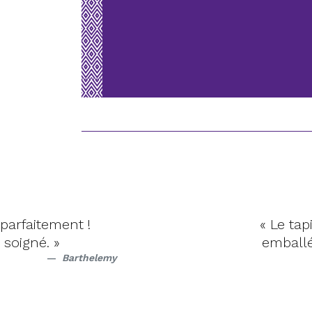
 parfaitement !
« Le ta
 soigné. »
emballé
Barthelemy