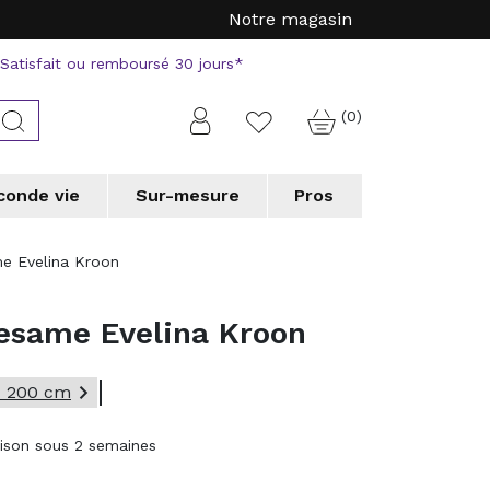
Notre magasin
Satisfait ou remboursé 30 jours*
(0)
Connexion
Rechercher
Favorite
conde vie
Sur-mesure
Pros
a
a
Tapis forme originale
Tapis forme originale
Vorwerk
Vorwerk
me Evelina Kroon
erson
erson
WECONhome
WECONhome
a
a
Wedgwood
Wedgwood
Sesame Evelina Kroon
 chic collection
 chic collection
e couloir
e couloir
Tapis de cuisine
Tapis de cuisine

x 200 cm
 professionnels
 professionnels
aison sous 2 semaines