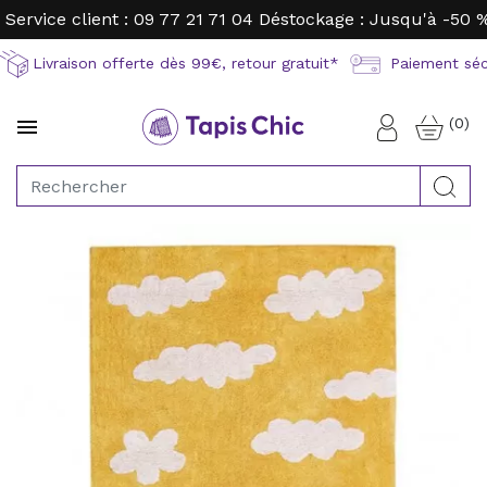
Service client : 09 77 21 71 04
Déstockage : Jusqu'à -50 
Livraison offerte dès 99€, retour gratuit*
Paiement sécu
(0)

Connexion
Rec