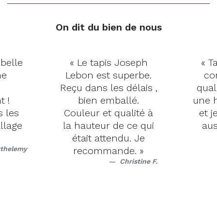
On dit du bien de nous
 belle
« Le tapis Joseph
« Ta
me
Lebon est superbe.
co
Reçu dans les délais ,
qual
t !
bien emballé.
une h
s les
Couleur et qualité à
et j
llage
la hauteur de ce qui
aus
était attendu. Je
rthelemy
recommande. »
Christine F.