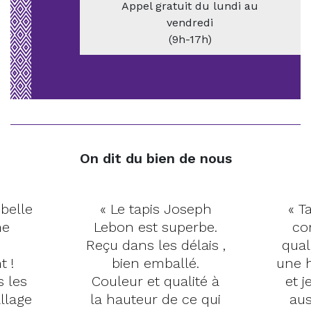
Appel gratuit du lundi au
vendredi
(9h-17h)
On dit du bien de nous
 belle
« Le tapis Joseph
« Ta
me
Lebon est superbe.
co
Reçu dans les délais ,
qual
t !
bien emballé.
une h
s les
Couleur et qualité à
et j
llage
la hauteur de ce qui
aus