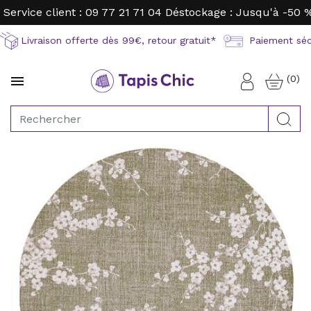
Service client : 09 77 21 71 04
Déstockage : Jusqu'à -50 
Livraison offerte dès 99€, retour gratuit*
Paiement sécu
(0)

Connexion
Rec