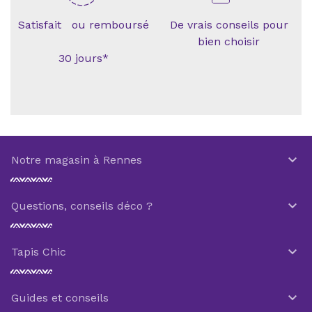
Satisfait ou remboursé
De vrais conseils pour
bien choisir
30 jours*

Notre magasin à Rennes

Questions, conseils déco ?

Tapis Chic

Guides et conseils