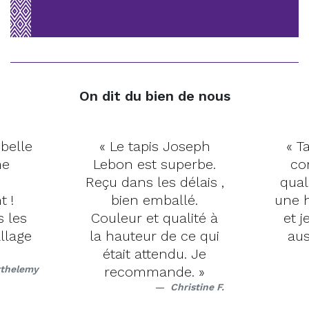
On dit du bien de nous
 belle
« Le tapis Joseph
« Ta
me
Lebon est superbe.
co
Reçu dans les délais ,
qual
t !
bien emballé.
une h
s les
Couleur et qualité à
et j
llage
la hauteur de ce qui
aus
était attendu. Je
rthelemy
recommande. »
Christine F.