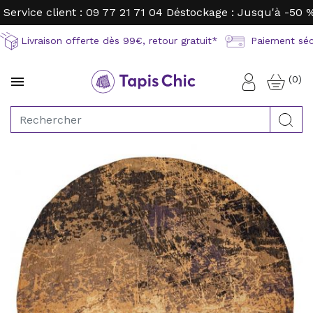
Service client : 09 77 21 71 04
Déstockage : Jusqu'à -50 
Livraison offerte dès 99€, retour gratuit*
Paiement sécu
(0)

Connexion
Rec