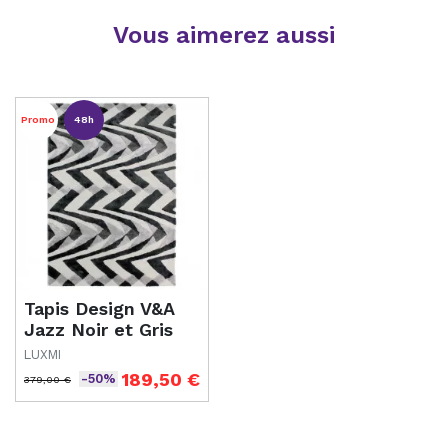
Vous aimerez aussi
Promo
48h
Tapis Design V&A
Jazz Noir et Gris
LUXMI
189,50 €
-50%
379,00 €
Prix de base
Prix