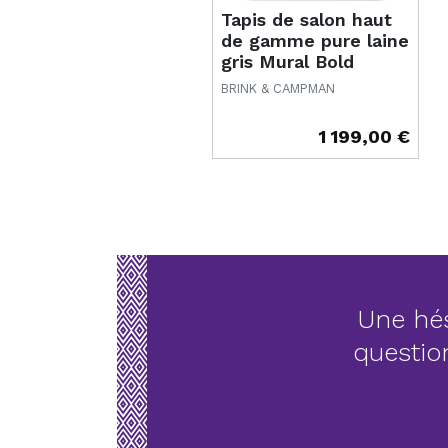
Tapis de salon haut
de gamme pure laine
gris Mural Bold
Cement
BRINK & CAMPMAN
1 199,00 €
Prix
Une hés
questio