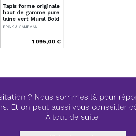
Tapis forme originale
haut de gamme pure
laine vert Mural Bold
Forest
BRINK & CAMPMAN
1 095,00 €
Prix
itation ? Nous sommes là pour répo
ns. Et on peut aussi vous conseiller 
À tout de suite.