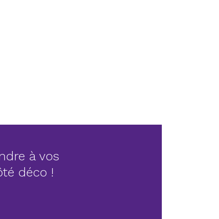
ndre à vos
côté déco !