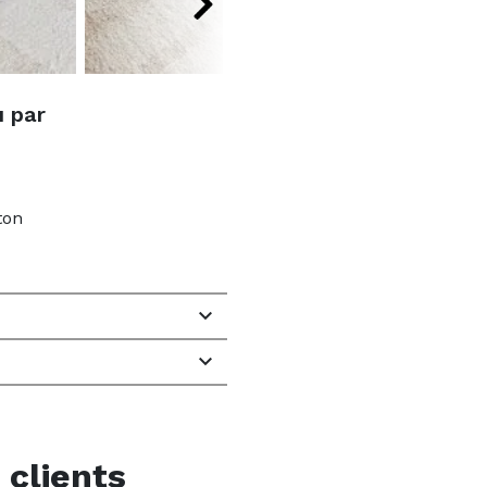
u par
ton


 clients