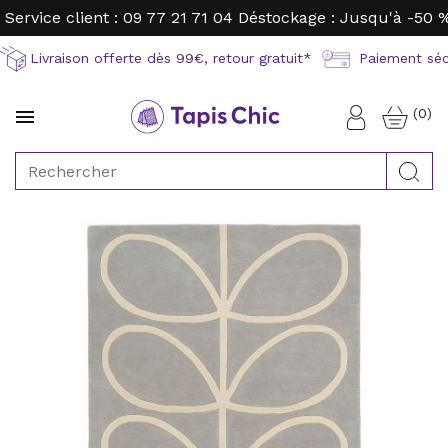
Service client : 09 77 21 71 04
Déstockage : Jusqu'à -50 
Livraison offerte dès 99€, retour gratuit*
Paiement sécu
(0)

Connexion
Rec