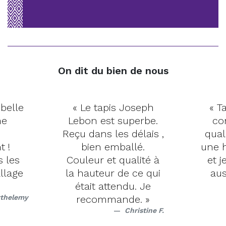
On dit du bien de nous
 belle
« Le tapis Joseph
« Ta
me
Lebon est superbe.
co
Reçu dans les délais ,
qual
t !
bien emballé.
une h
s les
Couleur et qualité à
et j
llage
la hauteur de ce qui
aus
était attendu. Je
rthelemy
recommande. »
Christine F.