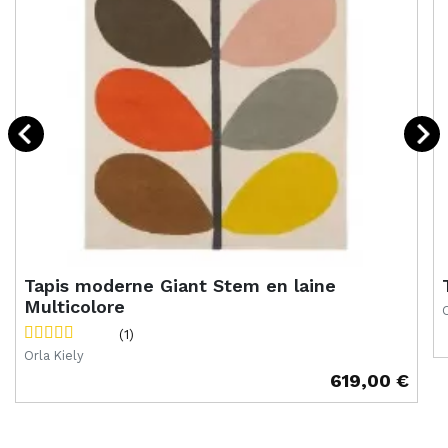
Tapis moderne Giant Stem en laine
Multicolore
O
(1)
P
Orla Kiely
619,00 €
Prix