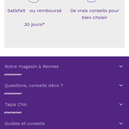
Satisfait ou remboursé
De vrais conseils pour
bien choisir
30 jours*

Notre magasin à Rennes

Questions, conseils déco ?

Tapis Chic

Guides et conseils