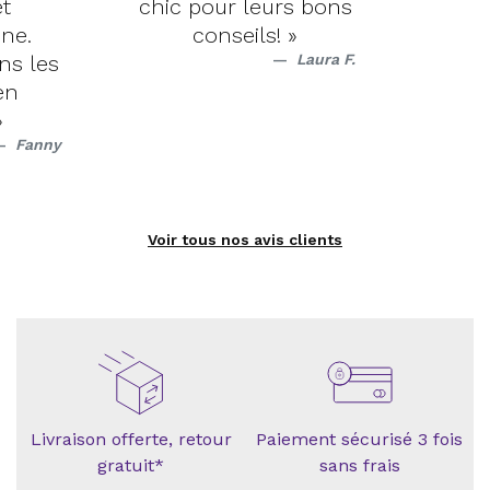
t
chic pour leurs bons
ne.
conseils! »
ns les
Laura F.
en
»
Fanny
Voir tous nos avis clients
Livraison offerte, retour
Paiement sécurisé 3 fois
gratuit*
sans frais