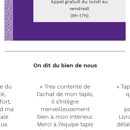
Appel gratuit du lundi au
vendredi
(9h-17h)
On dit du bien de nous
te du
« Tres contente de
« Tap
té,
l’achat de mon tapis,
q
fort,
il s’intègre
nd ma
merveilleusement
pa
pale
bien à mon intérieur.
Livr
lus
Merci à l’équipe tapis
déla