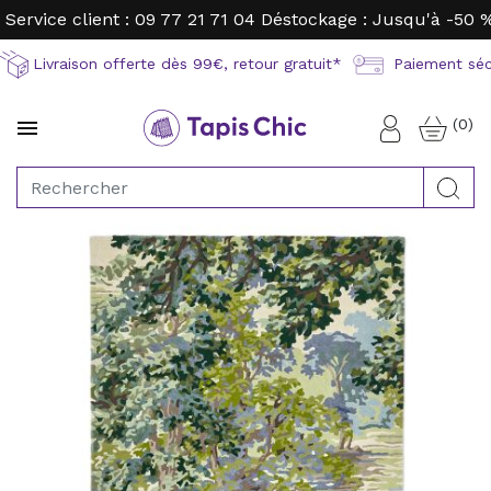
Service client : 09 77 21 71 04
Déstockage : Jusqu'à -50 
Livraison offerte dès 99€, retour gratuit*
Paiement sécu
(0)

Connexion
Rec