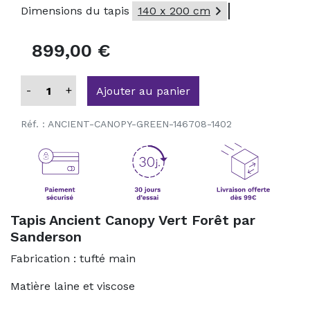

Dimensions du tapis
140 x 200 cm
899,00 €
-
+
Ajouter au panier
Réf. :
ANCIENT-CANOPY-GREEN-146708-1402
Tapis Ancient Canopy Vert Forêt par
Sanderson
Fabrication : tufté main
Matière laine et viscose