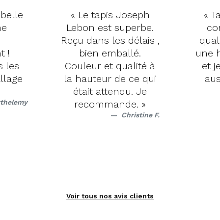
 belle
« Le tapis Joseph
« Ta
me
Lebon est superbe.
co
Reçu dans les délais ,
qual
t !
bien emballé.
une h
s les
Couleur et qualité à
et j
llage
la hauteur de ce qui
aus
était attendu. Je
rthelemy
recommande. »
Christine F.
Voir tous nos avis clients