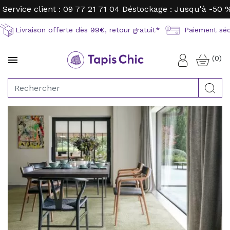
Service client : 09 77 21 71 04
Déstockage : Jusqu'à -50 
Livraison offerte dès 99€, retour gratuit*
Paiement sécu
(0)

Connexion
Rec