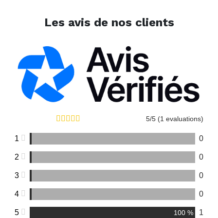
Les avis de nos clients
5/5 (1 evaluations)
1
0
2
0
3
0
4
0
5
1
100 %