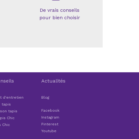
De vrais conseils
pour bien choisir
nseils
Actualités
t d'entretien
Blog
 tapis
Facebook
 son tapis
Instagram
pis Chic
Pinterest
s Chic
Youtube