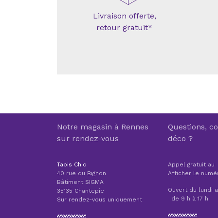
Livraison offerte,
retour gratuit*
Notre magasin à Rennes
Questions, co
sur rendez-vous
déco ?
Tapis Chic
Appel gratuit au
40 rue du Bignon
Afficher le numé
Bâtiment SIGMA
Ouvert du lundi 
35135 Chantepie
de 9 h à 17 h
Sur rendez-vous uniquement