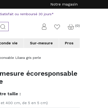
Notre magasin
Satisfait ou remboursé 30 jours*
(0)
Connexion
Rechercher
Favorite
conde vie
Sur-mesure
Pros
a
a
Tapis forme originale
Tapis forme originale
Vorwerk
Vorwerk
onsable Lilaea gris perle
erson
erson
WECONhome
WECONhome
a
a
Wedgwood
Wedgwood
-mesure écoresponsable
 chic collection
 chic collection
e couloir
e couloir
Tapis de cuisine
Tapis de cuisine
e
 professionnels
 professionnels
re taille :
0 et 400 cm, de 5 en 5 cm)