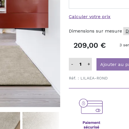
Tapis ethniques
Tapis ethniques
Tapis cocooning
Tapis cocooning
ETIEN ET ACCESSOIRES
ETIEN ET ACCESSOIRES
ange
ange
se
se
Calculer votre prix
t
t
ticolore
ticolore
Dimensions sur mesure
D
ETIEN ET ACCESSOIRES
ETIEN ET ACCESSOIRES
209,00 €
3 se
-
+
Ajouter au p
Réf. :
LILAEA-ROND