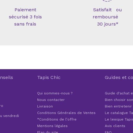
Paiement
Satisfait ou
sécurisé 3 fois
remboursé
sans frais
30 jours*
nseils
Tapis Chic
Guides et co
Qui sommes-nous ?
Guide d'achat e
Nous contacter
Bien choisir son
ro
Livraison
Bien entretenir
Conditions Générales de Ventes
Le catalogue Ta
au vendredi
*Conditions de l’offre
Le lexique Tapi
Mentions légales
Avis clients
Plan du site
FAQ