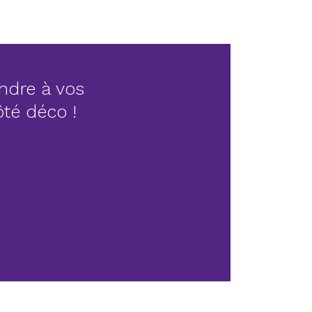
ndre à vos
côté déco !