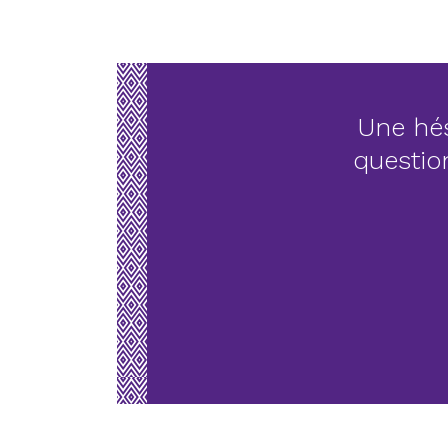
Une hés
questio