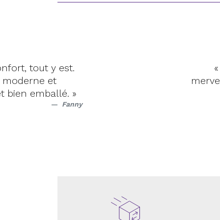
il s’intègre
« Ta
 à l’équipe tapis
 »
Laura F.