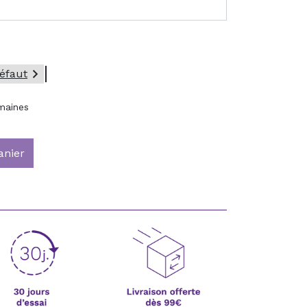

éfaut
maines
anier