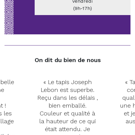
vendredi
(9h-17h)
On dit du bien de nous
 belle
« Le tapis Joseph
« Ta
me
Lebon est superbe.
co
Reçu dans les délais ,
qual
t !
bien emballé.
une h
s les
Couleur et qualité à
et j
llage
la hauteur de ce qui
aus
était attendu. Je