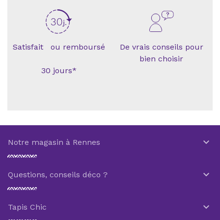
Satisfait ou remboursé
De vrais conseils pour
bien choisir
30 jours*

Notre magasin à Rennes

Questions, conseils déco ?

Tapis Chic