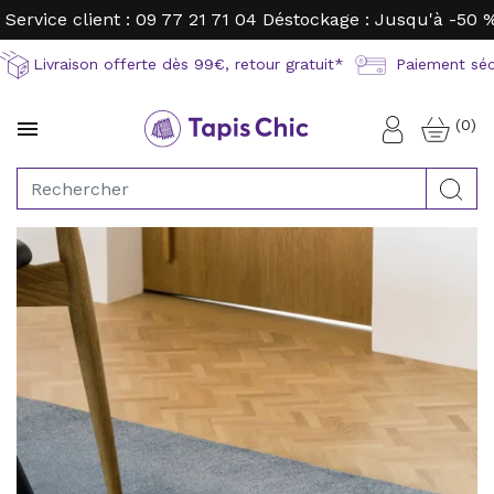
Service client : 09 77 21 71 04
Déstockage : Jusqu'à -50 
Livraison offerte dès 99€, retour gratuit*
Paiement sécu
(0)

Connexion
Rec