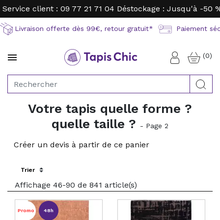
Service client : 09 77 21 71 04
Déstockage : Jusqu'à -50 
Livraison offerte dès 99€, retour gratuit*
Paiement sécu
(0)

Connexion
Rec
Votre tapis quelle forme ?
quelle taille ?
- Page 2
Créer un devis à partir de ce panier
Sort by:
Affichage 46-90 de 841 article(s)
Promo
48h