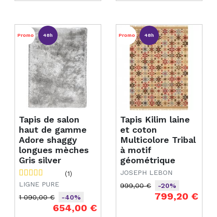
Promo
48h
Promo
48h
Tapis de salon
Tapis Kilim laine
haut de gamme
et coton
Adore shaggy
Multicolore Tribal
longues mèches
à motif
Gris silver
géométrique
JOSEPH LEBON
(1)
LIGNE PURE
999,00 €
-20%
Prix de base
Prix
799,20 €
1 090,00 €
-40%
Prix de base
Prix
654,00 €