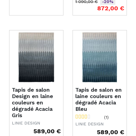
1 090,00 €
-20%
Prix de base
Prix
872,00 €
Tapis de salon
Tapis de salon en
Design en laine
laine couleurs en
couleurs en
dégradé Acacia
dégradé Acacia
Bleu
Gris
(1)
LINIE DESIGN
LINIE DESIGN
589,00 €
589,00 €
Prix
Prix