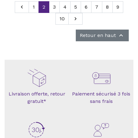
Précédent

1
2
3
4
5
6
7
8
9
10
Suivant


Retour en haut
Livraison offerte, retour
Paiement sécurisé 3 fois
gratuit*
sans frais