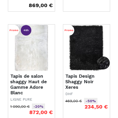
869,00 €
Prix
Promo
48h
Promo
Tapis de salon
Tapis Design
shaggy Haut de
Shaggy Noir
Gamme Adore
Xeres
Blanc
DHF
LIGNE PURE
469,00 €
-50%
Prix de base
Prix
234,50 €
1 090,00 €
-20%
Prix de base
Prix
872,00 €