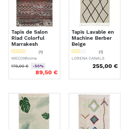
Tapis de Salon
Tapis Lavable en
Riad Colorful
Machine Berber
Marrakesh
Beige
(1)
(1)
WECONhome
LORENA CANALS
255,00 €
179,00 €
-50%
Prix
Prix de base
Prix
89,50 €