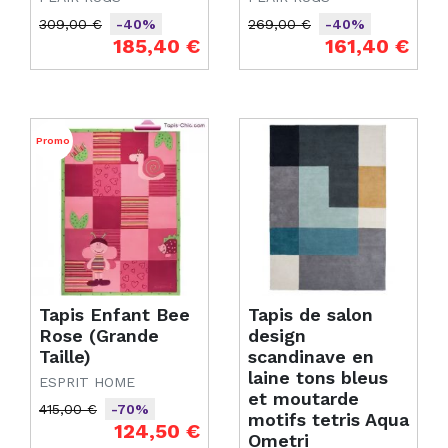
309,00 €
269,00 €
-40%
-40%
Prix de base
Prix
Prix de base
Prix
185,40 €
161,40 €
Promo
Tapis Enfant Bee
Tapis de salon
Rose (Grande
design
Taille)
scandinave en
laine tons bleus
ESPRIT HOME
et moutarde
415,00 €
-70%
motifs tetris Aqua
Prix de base
Prix
124,50 €
Ometri