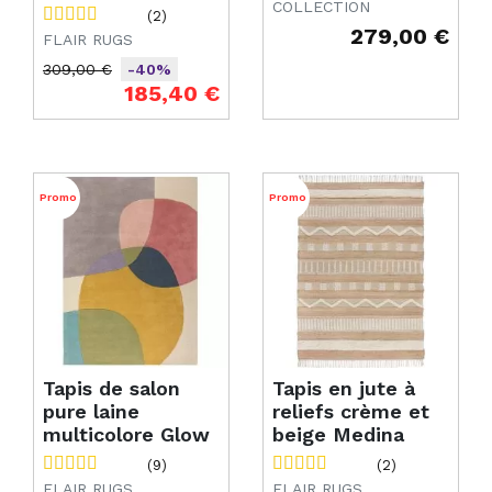
COLLECTION
(2)
279,00 €
FLAIR RUGS
Prix
309,00 €
-40%
Prix de base
Prix
185,40 €
Promo
Promo
Tapis de salon
Tapis en jute à
pure laine
reliefs crème et
multicolore Glow
beige Medina
(9)
(2)
FLAIR RUGS
FLAIR RUGS