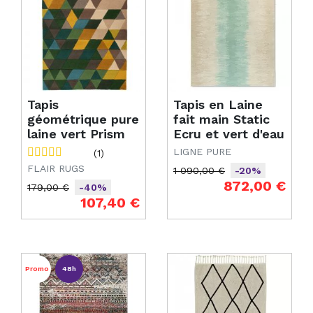
Tapis
Tapis en Laine
géométrique pure
fait main Static
laine vert Prism
Ecru et vert d'eau
LIGNE PURE
(1)
FLAIR RUGS
1 090,00 €
-20%
Prix de base
Prix
872,00 €
179,00 €
-40%
Prix de base
Prix
107,40 €
Promo
48h