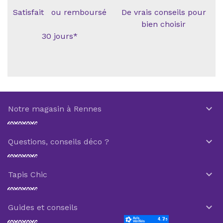
Satisfait ou remboursé
De vrais conseils pour
bien choisir
30 jours*

Notre magasin à Rennes

Questions, conseils déco ?

Tapis Chic

Guides et conseils