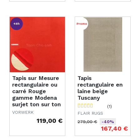
48h
Promo
Tapis sur Mesure
Tapis
rectangulaire ou
rectangulaire en
carré Rouge
laine beige
gamme Modena
Tuscany
surjet ton sur ton
(1)
VORWERK
FLAIR RUGS
119,00 €
279,00 €
-40%
Prix
Prix de base
Prix
167,40 €