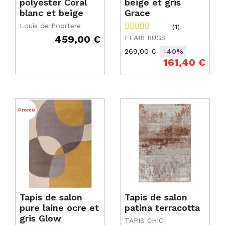
polyester Coral
beige et gris
blanc et beige
Grace
Louis de Poortere
(1)
459,00 €
FLAIR RUGS
Prix
269,00 €
-40%
Prix de base
Prix
161,40 €
Promo
Tapis de salon
Tapis de salon
pure laine ocre et
patina terracotta
gris Glow
TAPIS CHIC