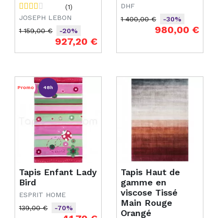
DHF
(1)
JOSEPH LEBON
1 400,00 €
-30%
Prix de base
Prix
980,00 €
1 159,00 €
-20%
Prix de base
Prix
927,20 €
Promo
48h
Tapis Enfant Lady
Tapis Haut de
Bird
gamme en
viscose Tissé
ESPRIT HOME
Main Rouge
139,00 €
-70%
Orangé
Prix de base
Prix