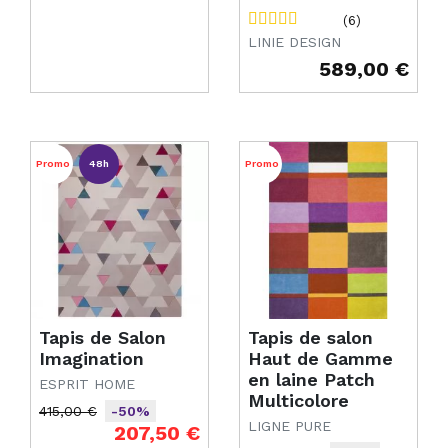
(6)
LINIE DESIGN
589,00 €
Prix
Promo
48h
Promo
Tapis de Salon
Tapis de salon
Imagination
Haut de Gamme
en laine Patch
ESPRIT HOME
Multicolore
415,00 €
-50%
LIGNE PURE
Prix de base
Prix
207,50 €