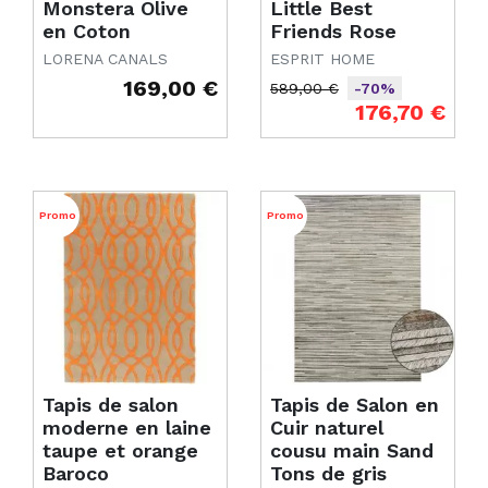
Monstera Olive
Little Best
en Coton
Friends Rose
LORENA CANALS
ESPRIT HOME
169,00 €
589,00 €
-70%
Prix
Prix de base
Prix
176,70 €
Promo
Promo
Tapis de salon
Tapis de Salon en
moderne en laine
Cuir naturel
taupe et orange
cousu main Sand
Baroco
Tons de gris