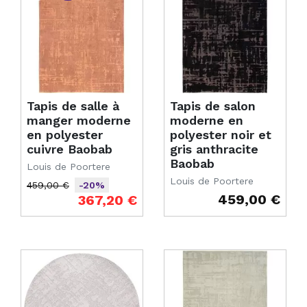
Tapis de salle à
Tapis de salon
manger moderne
moderne en
en polyester
polyester noir et
cuivre Baobab
gris anthracite
Baobab
Louis de Poortere
Louis de Poortere
459,00 €
-20%
459,00 €
Prix de base
Prix
367,20 €
Prix